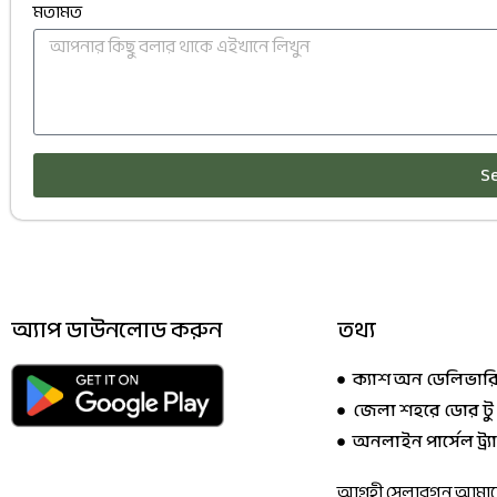
মতামত
S
অ্যাপ ডাউনলোড করুন
তথ্য
ক্যাশ অন ডেলিভারি
জেলা শহরে ডোর টু
অনলাইন পার্সেল ট্র্য
আগ্রহী সেলারগন আমাদের