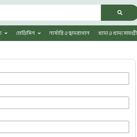
য
মেডিসিন
নার্সারি ও ছাদবাগান
খাদ্য ও খাদ্য সামগ্রী