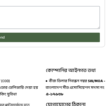
end
কোম্পানির আইনগত তথ্য
 (COD)
বীজ ডিলার নিবন্ধন নম্বর
SW/MOA -
 ডোর ডেলিভারি দেয়া হয়
বাংলাদেশ সীড এসোসিয়েশন সদস্য নং
াকিং সুবিধা
এ-১৭৬৫৮
যোগাযোগের ঠিকানা
 প্লাটফর্মেযুক্ত হতে