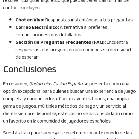
resolver cualquier inquietud que puedas tener. Las formas de
contacto incluyen:
Chat en Vivo:
Respuestas instantáneas a tus preguntas.
Correo Electrónico:
Alternativa si prefieres
comunicaciones más detalladas.
Sección de Preguntas Frecuentes (FAQ):
Encuentra
respuestas a las preguntas más comunes sin necesidad
de esperar.
Conclusiones
En resumen,
Godofcoins Casino España
se presenta como una
opción excepcional para quienes buscan una experiencia de juego
completa y enriquecedora. Con atrayentes bonos, una amplia
gama de juegos, múltiples métodos de pago y un servicio al
cliente siempre disponible, este casino se ha consolidado como
un favorito en la comunidad de jugadores españoles.
Si estás listo para sumergirte en el emocionante mundo de las