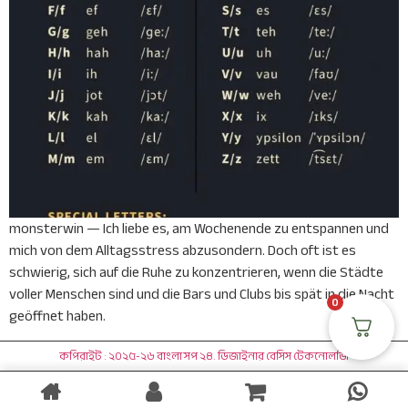
monsterwin — Ich liebe es, am Wochenende zu entspannen und
mich von dem Alltagsstress abzusondern. Doch oft ist es
schwierig, sich auf die Ruhe zu konzentrieren, wenn die Städte
voller Menschen sind und die Bars und Clubs bis spät in die Nacht
0
geöffnet haben.
কপিরাইট : ২০২৫-২৬ বাংলা সপ ২৪. ডিজাইনার বেসিস টেকনোলজি