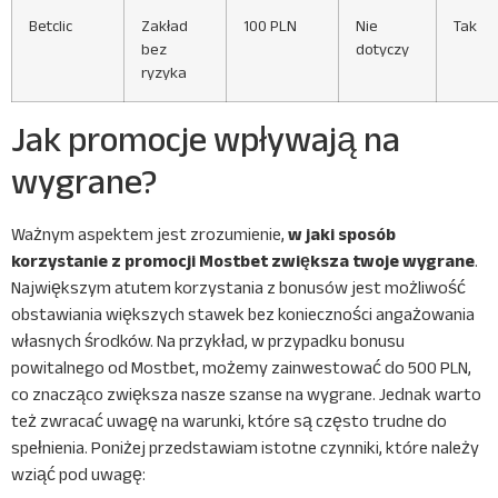
Betclic
Zakład
100 PLN
Nie
Tak
bez
dotyczy
ryzyka
Jak promocje wpływają na
wygrane?
Ważnym aspektem jest zrozumienie,
w jaki sposób
korzystanie z promocji Mostbet zwiększa twoje wygrane
.
Największym atutem korzystania z bonusów jest możliwość
obstawiania większych stawek bez konieczności angażowania
własnych środków. Na przykład, w przypadku bonusu
powitalnego od Mostbet, możemy zainwestować do 500 PLN,
co znacząco zwiększa nasze szanse na wygrane. Jednak warto
też zwracać uwagę na warunki, które są często trudne do
spełnienia. Poniżej przedstawiam istotne czynniki, które należy
wziąć pod uwagę: