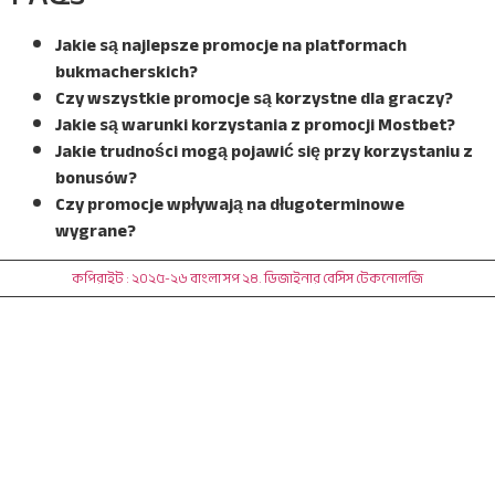
Jakie są najlepsze promocje na platformach
bukmacherskich?
Czy wszystkie promocje są korzystne dla graczy?
Jakie są warunki korzystania z promocji Mostbet?
Jakie trudności mogą pojawić się przy korzystaniu z
bonusów?
Czy promocje wpływają na długoterminowe
wygrane?
কপিরাইট : ২০২৫-২৬ বাংলা সপ ২৪. ডিজাইনার বেসিস টেকনোলজি