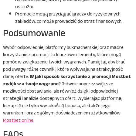
ostrożni.
Promocje mogą przyciągać graczy do ryzykownych
zakładów, co może prowadzić do strat finansowych.
Podsumowanie
Wybór odpowiedniej platformy bukmacherskiej oraz mądre
korzystanie z promocji to kluczowe elementy, które mogą
pomóc w zwiększeniu twoich wygranych. Pamiętaj, aby brać
pod uwagę różne czynniki, które wpływają na atrakcyjność
danej oferty.
W jaki sposób korzystanie z promocji Mostbet
zwiększa twoje wygrane
? Głównie poprzez większe
możliwości obstawiania, ale również dzięki odpowiedniej
strategii i analizie dostępnych ofert. Wybierając platformę,
kieruj się nie tylko wysokością bonusu, ale także jego
warunkami oraz ogólnym doświadczeniem użytkowników
Mostbet online
.
FAQs