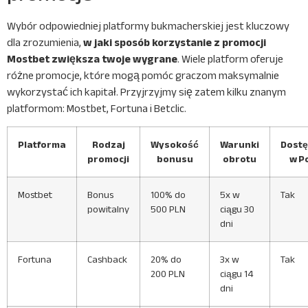
Wybór odpowiedniej platformy bukmacherskiej jest kluczowy
dla zrozumienia,
w jaki sposób korzystanie z promocji
Mostbet zwiększa twoje wygrane
. Wiele platform oferuje
różne promocje, które mogą pomóc graczom maksymalnie
wykorzystać ich kapitał. Przyjrzyjmy się zatem kilku znanym
platformom: Mostbet, Fortuna i Betclic.
Platforma
Rodzaj
Wysokość
Warunki
Dost
promocji
bonusu
obrotu
w P
Mostbet
Bonus
100% do
5x w
Tak
powitalny
500 PLN
ciągu 30
dni
Fortuna
Cashback
20% do
3x w
Tak
200 PLN
ciągu 14
dni