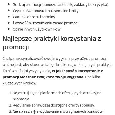
Rodzaj promocji (bonusy, cashback, zakłady bez ryzyka)
Wysokość bonusu i maksymalne limity
Warunki obrotu i terminy
Łatwość w rozumieniu zasad promocji
Opinie innych użytkowników
Najlepsze praktyki korzystania z
promocji
Chcąc maksymalizować swoje wygrane przy użyciu promocji,
ważne jest, aby stosować się do kilku najważniejszych praktyk.
To również dotyczy pytania,
w jaki sposób korzystanie z
promocji Mostbet zwiększa twoje wygrane
. Oto kilka
kluczowych kroków:
Rejestruj się na platformach oferujących atrakcyjne
promocje.
Regularnie sprawdzaj dostępne oferty i bonusy.
Nie spiesz się z wydawaniem otrzymanych bonusów;