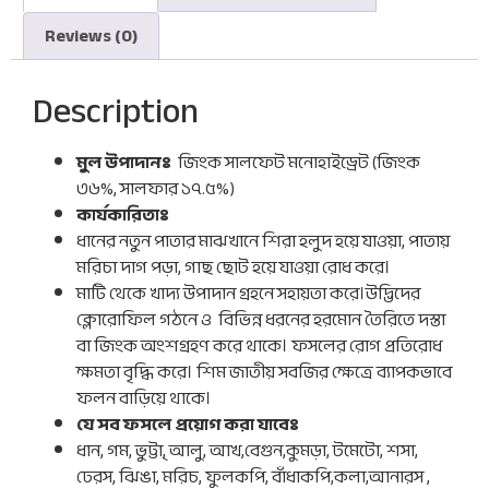
Reviews (0)
Description
মুল উপাদানঃ
জিংক সালফেট মনোহাইড্রেট (জিংক
৩৬%, সালফার ১৭.৫%)
কার্যকারিতাঃ
ধানের নতুন পাতার মাঝখানে শিরা হলুদ হয়ে যাওয়া, পাতায়
মরিচা দাগ পড়া, গাছ ছোট হয়ে যাওয়া রোধ করে।
মাটি থেকে খাদ্য উপাদান গ্রহনে সহায়তা করে।উদ্ভিদের
ক্লোরোফিল গঠনে ও
বিভিন্ন ধরনের হরমোন তৈরিতে দস্তা
বা জিংক অংশগ্রহণ করে থাকে। ফসলের রোগ প্রতিরোধ
ক্ষমতা বৃদ্ধি করে। শিম জাতীয় সবজির ক্ষেত্রে ব্যাপকভাবে
ফলন বাড়িয়ে থাকে।
যে সব ফসলে প্রয়োগ করা যাবেঃ
ধান, গম, ভুট্টা্‌, আলু, আখ,বেগুন,কুমড়া, টমেটো, শসা,
ঢেরস, ঝিঙা, মরিচ, ফুলকপি, বাঁধাকপি,কলা,আনারস ,