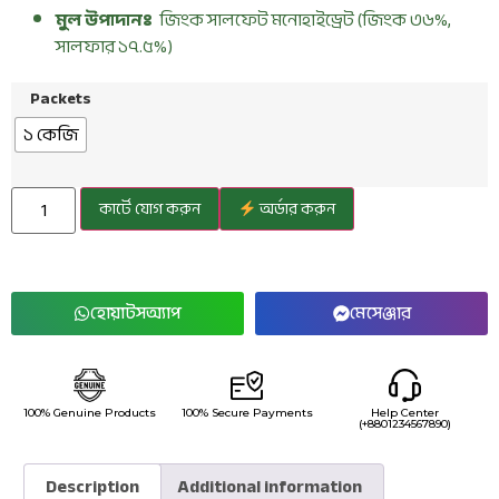
মুল উপাদানঃ
জিংক সালফেট মনোহাইড্রেট (জিংক ৩৬%,
সালফার ১৭.৫%)
Packets
১ কেজি
কার্টে যোগ করুন
অর্ডার করুন
হোয়াটসঅ্যাপ
মেসেঞ্জার
100% Genuine Products
100% Secure Payments
Help Center
(+8801234567890)
Description
Additional information