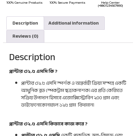
100% Genuine Products
100% Secure Payments
Help Center
(+8801234567890)
Description
Additional information
Reviews (0)
Description
প্লান্টার ৩২.৫ এসসি কি ?
প্লান্টার ৩২.৫ এসসি স্পর্শক ও অন্তর্বাহী ক্রিয়া সম্পন্ন একটি
আধুনিক ব্রড স্পেকট্রাম ছত্রাকনাশক।এর প্রতি কেজিতে
সক্রিয় উপাদান হিসাবে এজোক্সিস্ট্রোবিন ২০০ গ্রাম এবং
ডাইফেনোকোনাজল ১২৫ গ্রাম
বিদ্যমান।
প্লান্টার ৩২.৫ এসসি কিভাবে কাজ করে ?
প্লান্টার ৩২.৫ এসসি
একটি প্রাকৃতিক, স্বল্প-বিষাক্ত এবং