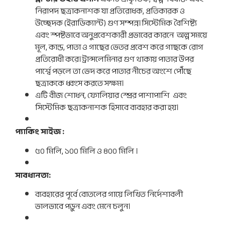
নিরাপদ ছত্রাকনাশক যা প্রতিরোধক, প্রতিকারক ও
উচ্ছেদক (ইরাডিক্যান্ট) গুণ সম্পন্ন।সিস্টেমিক বৈশিষ্ট্য
এবং স্পষ্টভাবে অনুপ্রবেশকারী প্রভাবের কারনে
অল্প সময়ে
মূল, কান্ড, পাতা ও গাছের ভেতর প্রবেশ করে গাছকে রোগ
প্রতিরোধী করে।ট্রান্সলেমিনার গুণ থাকায় পাতার উপর
পার্শ্বে পড়লে তা ভেদ করে পাতার নীচের অংশে পৌঁছে
ছত্রাককে ধ্বংস করতে সক্ষম।
এটি বীজ শোধন, ফোলিয়ার স্প্রের পাশাপাশি
এবং
সিস্টেমিক
ছত্রাকনাশক হিসাবে ব্যবহার করা হয়।
প্যাকিং সাইজ :
৫০ মিলি, ১০০ মিলি ও ৪০০ মিলি ।
সাবধানতা:
ব্যবহারের পূর্বে বোতলের গায়ে লিখিত নির্দেশাবলী
ভালভাবে পড়ুন এবং মেনে চলুন।